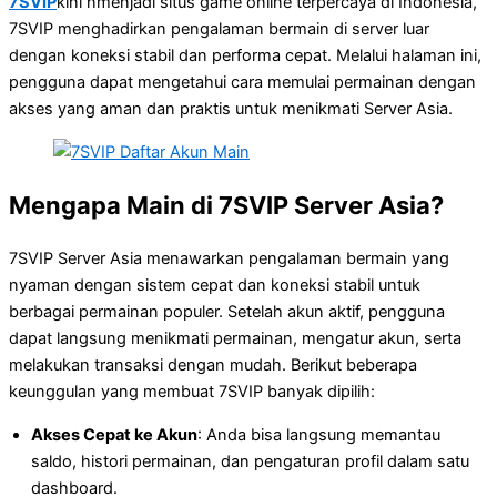
7SVIP
kini nmenjadi situs game online terpercaya di Indonesia,
7SVIP menghadirkan pengalaman bermain di server luar
dengan koneksi stabil dan performa cepat. Melalui halaman ini,
pengguna dapat mengetahui cara memulai permainan dengan
akses yang aman dan praktis untuk menikmati Server Asia.
Mengapa Main di 7SVIP Server Asia?
7SVIP Server Asia menawarkan pengalaman bermain yang
nyaman dengan sistem cepat dan koneksi stabil untuk
berbagai permainan populer. Setelah akun aktif, pengguna
dapat langsung menikmati permainan, mengatur akun, serta
melakukan transaksi dengan mudah. Berikut beberapa
keunggulan yang membuat 7SVIP banyak dipilih:
Akses Cepat ke Akun
: Anda bisa langsung memantau
saldo, histori permainan, dan pengaturan profil dalam satu
dashboard.