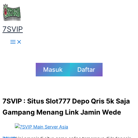
Lewati
ke
konten
7SVIP
Masuk
Daftar
7SVIP : Situs Slot777 Depo Qris 5k Saja
Gampang Menang Link Jamin Wede